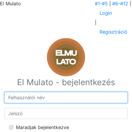
El Mulato
#1-#5
|
#6-#12
|
Login
|
Regisztráció
El Mulato - bejelentkezés
Username
Password
Maradjak bejelentkezve